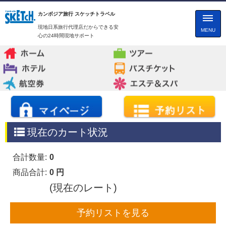
カンボジア旅行 スケッチトラベル
現地日系旅行代理店だからできる安
MENU
心の24時間現地サポート
現在のカート状況
合計数量:
0
商品合計:
0 円
(現在のレート)
予約リストを見る