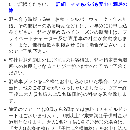
にご記際ください。
詳細：ママもパパも安心・満足の
旅
混み合う時期（GW・お盆・シルバーウィーク・年末年
始、その他祝日のある時期など）は、お早めにお申し込
みください。弊社が定めるハイシーズンの期間中は、プ
ライベートチャーター及び専用車の料金が変動致しま
す。また、催行台数を制限させて頂く場合がございます
のでご了承 下さい。
弊社お迎え範囲外にご宿泊のお客様は、弊社指定集合場
所へのお迎えとなることがございますので予めご了承く
ださい。
混載車プランを1名様でお申し込み頂いた場合、ツアー
当日、他のご参加者がいらっしゃいましたら、ツアー終
了後に大人(2名様以上/1名様価格)の料金を返金致しま
す。
通常のツアーでは0歳から2歳までは無料（チャイルドシ
ートはございません）、3歳以上12歳未満は子供料金が
適用となります。大人1名と子供1名でご参加の場合は、
『大人(1名様価格)』と『子供(1名様価格)』をお申し込み