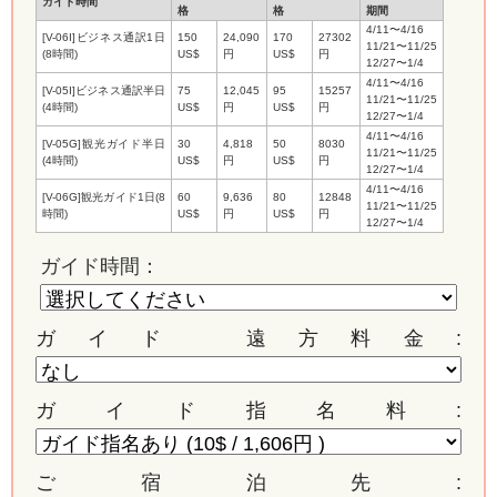
ガイド時間
格
格
期間
4/11〜4/16
[V-06I]ビジネス通訳1日
150
24,090
170
27302
11/21〜11/25
(8時間)
US$
円
US$
円
12/27〜1/4
4/11〜4/16
[V-05I]ビジネス通訳半日
75
12,045
95
15257
11/21〜11/25
(4時間)
US$
円
US$
円
12/27〜1/4
4/11〜4/16
[V-05G]観光ガイド半日
30
4,818
50
8030
11/21〜11/25
(4時間)
US$
円
US$
円
12/27〜1/4
4/11〜4/16
[V-06G]観光ガイド1日(8
60
9,636
80
12848
11/21〜11/25
時間)
US$
円
US$
円
12/27〜1/4
ガイド時間：
ガイド 遠方料金:
ガイド指名料:
ご宿泊先: