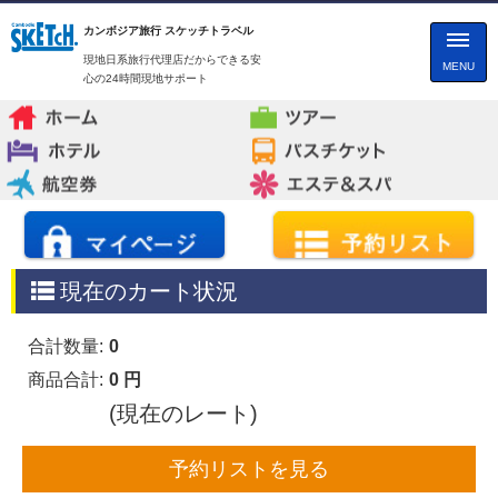
カンボジア旅行 スケッチトラベル
現地日系旅行代理店だからできる安
MENU
心の24時間現地サポート
現在のカート状況
合計数量:
0
商品合計:
0 円
(現在のレート)
予約リストを見る