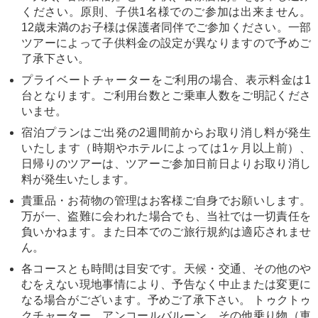
ください。原則、子供1名様でのご参加は出来ません。
12歳未満のお子様は保護者同伴でご参加ください。一部
ツアーによって子供料金の設定が異なりますので予めご
了承下さい。
プライベートチャーターをご利用の場合、表示料金は1
台となります。ご利用台数とご乗車人数をご明記くださ
いませ。
宿泊プランはご出発の2週間前からお取り消し料が発生
いたします（時期やホテルによっては1ヶ月以上前）、
日帰りのツアーは、ツアーご参加日前日よりお取り消し
料が発生いたします。
貴重品・お荷物の管理はお客様ご自身でお願いします。
万が一、盗難に会われた場合でも、当社では一切責任を
負いかねます。また日本でのご旅行規約は適応されませ
ん。
各コースとも時間は目安です。天候・交通、その他のや
むをえない現地事情により、予告なく中止または変更に
なる場合がございます。予めご了承下さい。 トゥクトゥ
クチャーター、アンコールバルーン、その他乗り物（車