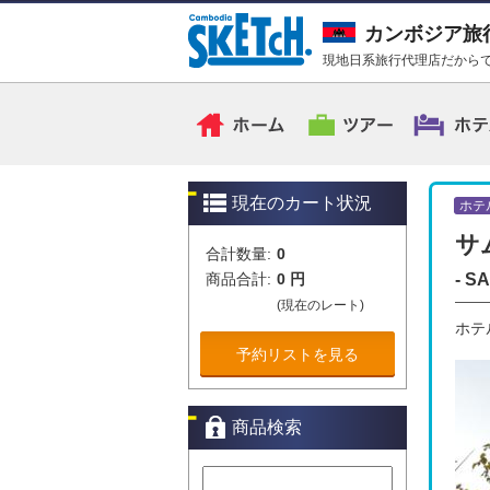
カンボジア旅
現地日系旅行代理店だからで
現在のカート状況
ホテ
サ
合計数量:
0
商品合計:
0 円
- S
(現在のレート)
ホテ
予約リストを見る
商品検索