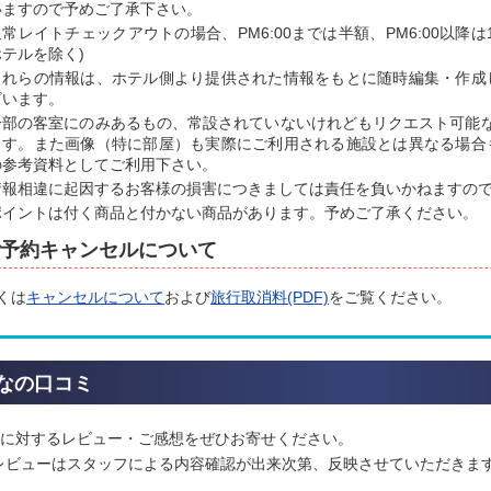
いますので予めご了承下さい。
通常レイトチェックアウトの場合、PM6:00までは半額、PM6:00以降
ホテルを除く)
これらの情報は、ホテル側より提供された情報をもとに随時編集・作成
ざいます。
一部の客室にのみあるもの、常設されていないけれどもリクエスト可能
ます。また画像（特に部屋）も実際にご利用される施設とは異なる場合
の参考資料としてご利用下さい。
情報相違に起因するお客様の損害につきましては責任を負いかねますの
ポイントは付く商品と付かない商品があります。予めご了承ください。
予約キャンセルについて
くは
キャンセルについて
および
旅行取消料(PDF)
をご覧ください。
なの口コミ
に対するレビュー・ご感想をぜひお寄せください。
レビューはスタッフによる内容確認が出来次第、反映させていただきま