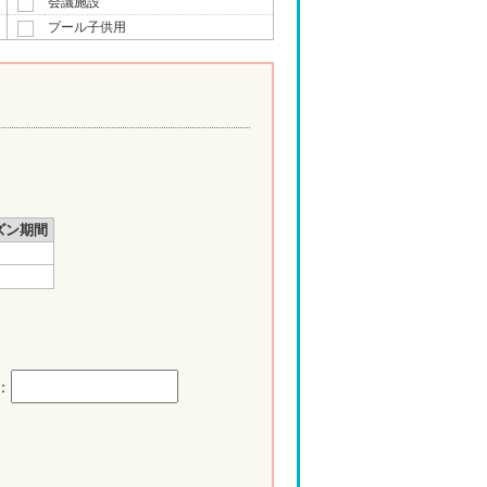
会議施設
プール子供用
ズン期間
：