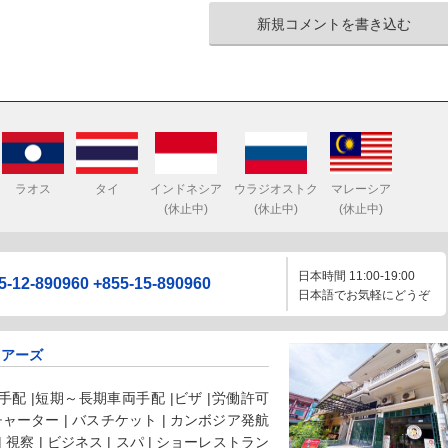
新規コメントを書き込む
ラオス
タイ
インドネシア
ウラジオストク
マレーシア
(休止中)
(休止中)
(休止中)
日本時間 11:00-19:00
5-12-890960
+855-15-890960
日本語でお気軽にどうぞ
ツアーズ
配 |短期～長期車両手配 |ビザ |労働許可
 チャーター | バスチケット | カンボジア発航
 | 視察 | ビジネス | スパ | ショーレストラン