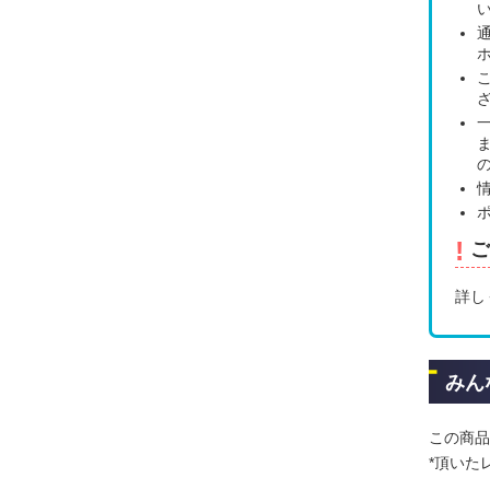
!
ご
詳し
みん
この商品
*頂いた