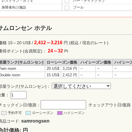
レストラン・カフェ
バー・ナイトクラブ
身障者向け施設
プール
サムロンセン ホテル
2,412～3,216
価格
15～20
US$ /
円 (税込 / 現在のレート)
24～32
獲得ポイント
(会員限定)
：
Pt
部屋ランク(サムロンセン)
ローシーズン価格
ハイシーズン価格
ハイシー
Twin room
20 US$
3,216 円
−
−
−
Double room
15 US$
2,412 円
−
−
−
部屋ランク(サムロンセン)：
数量：
チェックイン日/復路：
チェックアウト日/復路
予約不可
ローシーズン
ハイシーズン
samrongsen
商品コード:
合計価格:
円