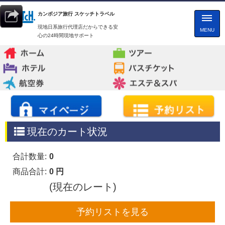
カンボジア旅行 スケッチトラベル
現地日系旅行代理店だからできる安
MENU
心の24時間現地サポート
現在のカート状況
合計数量:
0
商品合計:
0 円
(現在のレート)
予約リストを見る