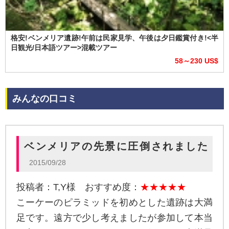
格安!ベンメリア遺跡!午前は民家見学、午後は夕日鑑賞付き!<半
日観光/日本語ツアー>混載ツアー
58～230 US$
みんなの口コミ
ベンメリアの先景に圧倒されました
2015/09/28
投稿者：T,Y様 おすすめ度：
★★★★★
こーケーのピラミッドを初めとした遺跡は大満
足です。遠方で少し考えましたが参加して本当