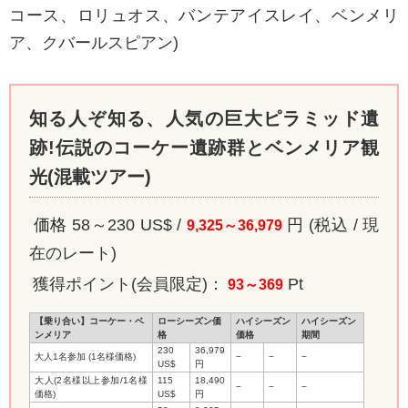
コース、ロリュオス、バンテアイスレイ、ベンメリ
ア、クバールスピアン)
知る人ぞ知る、人気の巨大ピラミッド遺
跡!伝説のコーケー遺跡群とベンメリア観
光(混載ツアー)
価格
58～230
US$ /
円 (税込 / 現
9,325～36,979
在のレート)
獲得ポイント
(会員限定)
：
Pt
93～369
【乗り合い】コーケー・ベ
ローシーズン価
ハイシーズン
ハイシーズン
ンメリア
格
価格
期間
230
36,979
大人1名参加 (1名様価格)
−
−
−
US$
円
大人(2名様以上参加/1名様
115
18,490
−
−
−
価格)
US$
円