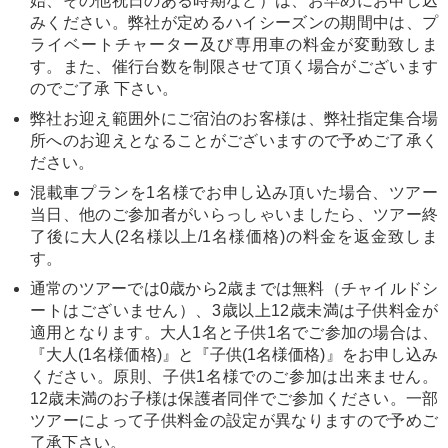
始、その他祝日のある時期など）は、お早めにお申し込
みください。弊社が定めるハイシーズンの期間中は、プ
ライベートチャーター及び専用車の料金が変動致しま
す。また、催行台数を制限させて頂く場合がございます
のでご了承 下さい。
弊社お迎え範囲外にご宿泊のお客様は、弊社指定集合場
所へのお迎えとなることがございますので予めご了承く
ださい。
混載車プランを1名様でお申し込み頂いた場合、ツアー
当日、他のご参加者がいらっしゃいましたら、ツアー終
了後に大人(2名様以上/1名様価格)の料金を返金致しま
す。
通常のツアーでは0歳から2歳までは無料（チャイルドシ
ートはございません）、3歳以上12歳未満は子供料金が
適用となります。大人1名と子供1名でご参加の場合は、
『大人(1名様価格)』と『子供(1名様価格)』をお申し込み
ください。原則、子供1名様でのご参加は出来ません。
12歳未満のお子様は保護者同伴でご参加ください。一部
ツアーによって子供料金の設定が異なりますので予めご
了承下さい。