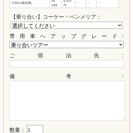
58
9,325
子供(12歳未満)
−
−
−
US$
円
【乗り合い】コーケー・ベンメリア：
専用車へアップグレード:
ご宿泊先:
備考:
数量：