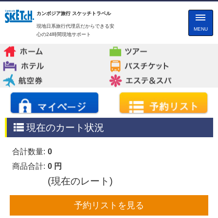
カンボジア旅行 スケッチトラベル
現地日系旅行代理店だからできる安
MENU
心の24時間現地サポート
現在のカート状況
合計数量:
0
商品合計:
0 円
(現在のレート)
予約リストを見る