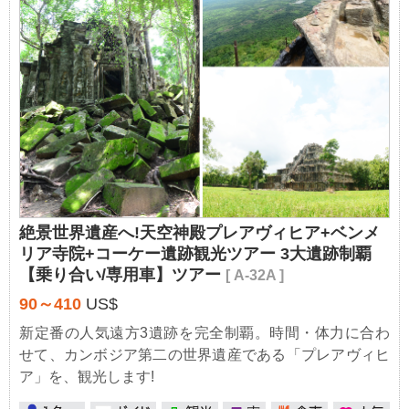
絶景世界遺産へ!天空神殿プレアヴィヒア+ベンメ
リア寺院+コーケー遺跡観光ツアー 3大遺跡制覇
【乗り合い/専用車】ツアー
[ A-32A ]
90～410
US$
新定番の人気遠方3遺跡を完全制覇。時間・体力に合わ
せて、カンボジア第二の世界遺産である「プレアヴィヒ
ア」を、観光します!