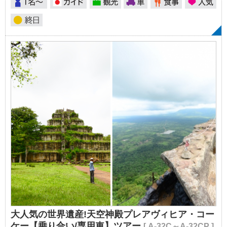
大人気の世界遺産!天空神殿プレアヴィヒア・コー
ケー【乗り合い/専用車】ツアー
[ A-32C～A-32CP ]