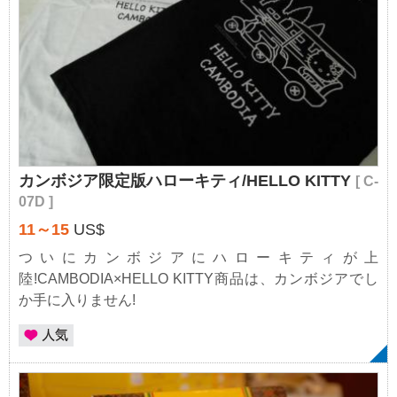
カンボジア限定版ハローキティ/HELLO KITTY
[ C-
07D ]
11～15
US$
ついにカンボジアにハローキティが上
陸!CAMBODIA×HELLO KITTY商品は、カンボジアでし
か手に入りません!