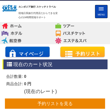
カンボジア旅行 スケッチトラベル
現地日系旅行代理店だからできる安
MENU
心の24時間現地サポート
現在のカート状況
合計数量:
0
商品合計:
0 円
(現在のレート)
予約リストを見る