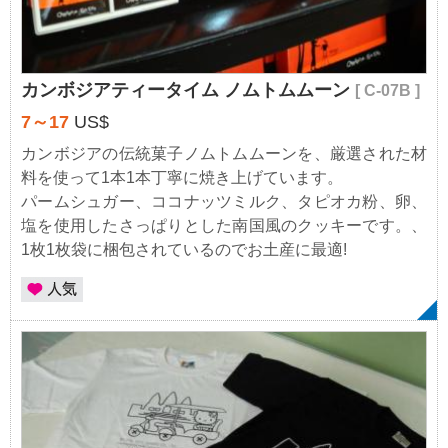
カンボジアティータイム ノムトムムーン
[ C-07B ]
7～17
US$
カンボジアの伝統菓子ノムトムムーンを、厳選された材
料を使って1本1本丁寧に焼き上げています。
パームシュガー、ココナッツミルク、タピオカ粉、卵、
塩を使用したさっぱりとした南国風のクッキーです。、
1枚1枚袋に梱包されているのでお土産に最適!