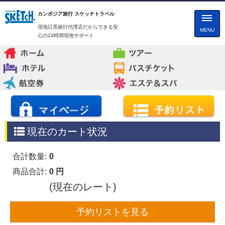
カンボジア旅行 スケッチトラベル
現地日系旅行代理店だからできる安
MENU
心の24時間現地サポート
現在のカート状況
合計数量:
0
商品合計:
0 円
(現在のレート)
予約リストを見る