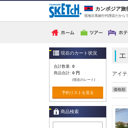
カンボジア旅
現地日系旅行代理店だからで
現在のカート状況
エ
合計数量:
0
商品合計:
0 円
アイテ
(現在のレート)
価格順
予約リストを見る
商品検索