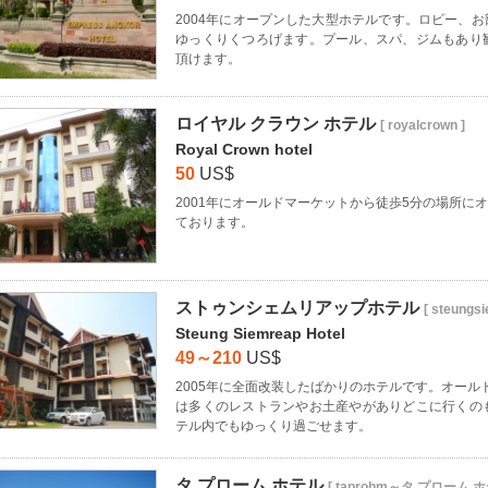
2004年にオープンした大型ホテルです。ロビー、
ゆっくりくつろげます。プール、スパ、ジムもあり
頂けます。
ロイヤル クラウン ホテル
[ royalcrown ]
Royal Crown hotel
50
US$
2001年にオールドマーケットから徒歩5分の場所に
ております。
ストゥンシェムリアップホテル
[ steungs
Steung Siemreap Hotel
49～210
US$
2005年に全面改装したばかりのホテルです。オール
は多くのレストランやお土産やがありどこに行くの
テル内でもゆっくり過ごせます。
タ プローム ホテル
[ taprohm～タ プローム ホ