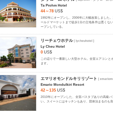
Ta Prohm Hotel
44～78
US$
1992年にオープンし、2006年に大幅改装しまし
ールドマーケットまで徒歩1分の立地条件は悪くな
ープンしている。
リーチェウホテル
[ lycheuhotel ]
Ly Cheu Hotel
0
US$
この辺りで一番新しい大型ホテル。全室エアコンとホッ
ます。
エマリオモンドルキリリゾート
[ emariomo
Emario Mondulkiri Resort
42～135
US$
2010年にオープンした、全室バスタブありの高級
い。スイートにはキッチンもあり、団体泊まるのも良