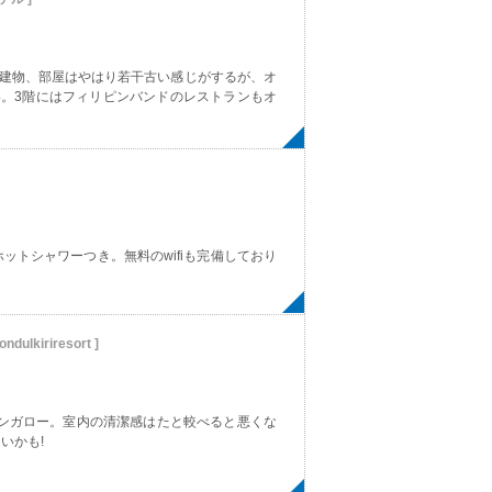
た。建物、部屋はやはり若干古い感じがするが、オ
い。3階にはフィリピンバンドのレストランもオ
トシャワーつき。無料のwifiも完備しており
ndulkiriresort ]
バンガロー。室内の清潔感はたと較べると悪くな
いかも!