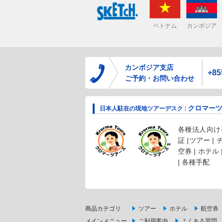
ベトナム
カンボジア
カンボジア支店
+85
ご予約・お問い合わせ
クロマー
日本人駐在の現地ツアーデスク :
各種法人向け手
証 |ツアー |
空券 | ホテル
| 各種手配
商品カテゴリ
ツアー
ホテル
航空券
メインメニュー
ご利用案内
よくある質問