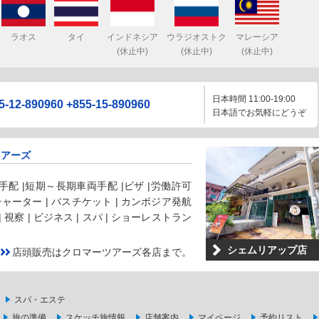
ラオス
タイ
インドネシア
ウラジオストク
マレーシア
(休止中)
(休止中)
(休止中)
日本時間 11:00-19:00
5-12-890960
+855-15-890960
日本語でお気軽にどうぞ
ツアーズ
配 |短期～長期車両手配 |ビザ |労働許可
 チャーター | バスチケット | カンボジア発航
 | 視察 | ビジネス | スパ | ショーレストラン
シェムリアップ店
店頭販売はクロマーツアーズ各店まで。
スパ・エステ
旅の準備
スケッチ旅情報
店舗案内
マイページ
予約リスト