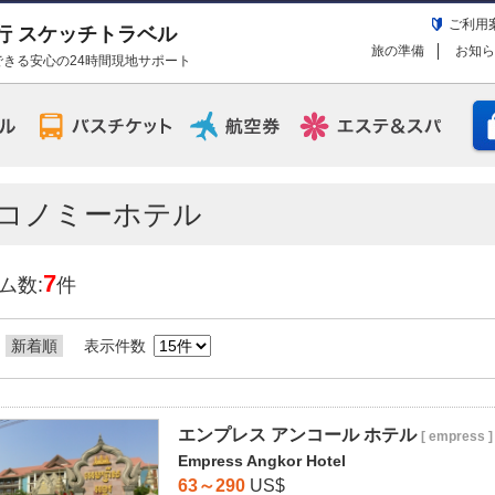
ご利用
行 スケッチトラベル
旅の準備
お知ら
きる安心の24時間現地サポート
コノミーホテル
7
ム数:
件
新着順
表示件数
エンプレス アンコール ホテル
[ empress ]
Empress Angkor Hotel
63～290
US$