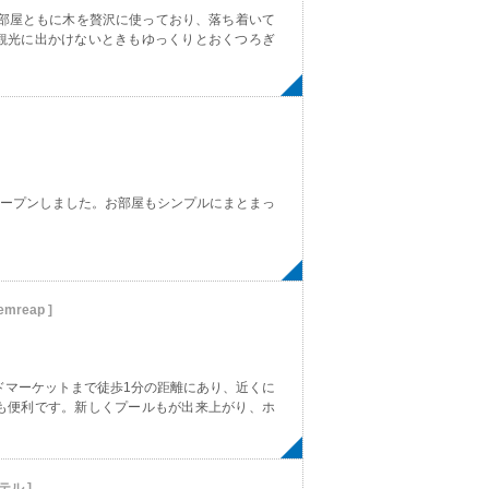
お部屋ともに木を贅沢に使っており、落ち着いて
観光に出かけないときもゆっくりとおくつろぎ
オープンしました。お部屋もシンプルにまとまっ
iemreap ]
ドマーケットまで徒歩1分の距離にあり、近くに
も便利です。新しくプールもが出来上がり、ホ
テル ]