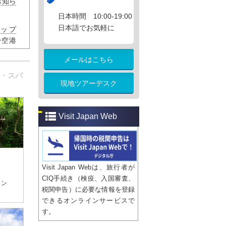
お知ら
日本時間 10:00-19:00
日本語でお気軽に
ップ
ン空港
)
メールはこちら
の電車
・スパ
タケオ
現地ツアーデスク
​​Visit Japan Web
Visit Japan Webは、旅行者が
CIQ手続き（検疫、入国審査、
イン
税関申告）に必要な情報を登録
できるオンラインサービスで
す。