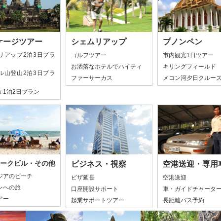
ケージツアー
シェムリアップ
プノンペン
リアップ2泊3日プラ
ゴルフツアー
市内観光1日ツアー
お洒落なホテルでハイティ
キリングフィールド
ル山登山2泊3日プラ
ファーサーカス
メコン河夕日クルー
在1泊2日プラン
ークビル・その他
ビジネス・視察
空港送迎・専用
ジアのビーチ
ビザ延長
空港送迎
ンへの旅
口座開設サポート
車・ガイドチャータ
アー
起業サポートツアー
長距離バス予約