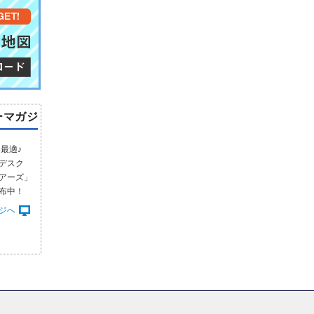
ーマガジ
最適♪
デスク
アーズ」
布中！
ジへ