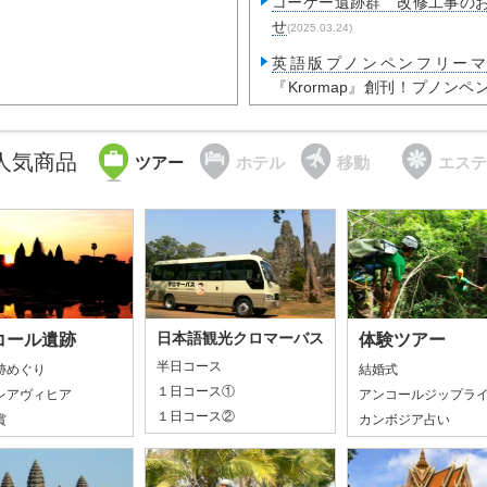
コーケー遺跡群 改修工事の
せ
(2025.03.24)
英語版プノンペンフリーマ
『Krormap』創刊！プノンペ
で配布開始しました！
(2025.02.01
2月9日（日）催行／日本から
人気商品
ツアー
ホテル
移動
エステ
キハ183系に乗車する日帰り
旅
(2025.01.22)
日本語観光クロマーバス
コール遺跡
体験ツアー
半日コース
跡めぐり
結婚式
１日コース①
レアヴィヒア
アンコールジップラ
１日コース②
賞
カンボジア占い