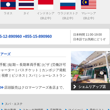
ラオス
タイ
インドネシア
ウラジオストク
マレーシア
(休止中)
(休止中)
(休止中)
日本時間 11:00-19:00
5-12-890960
+855-15-890960
日本語でお気軽にどうぞ
ツアーズ
配 |短期～長期車両手配 |ビザ |労働許可
 チャーター | バスチケット | カンボジア発航
 | 視察 | ビジネス | スパ | ショーレストラン
シェムリアップ店
店頭販売はクロマーツアーズ各店まで。
スパ・エステ