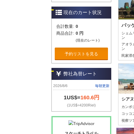
現在のカート状況
パッ
合計数量:
0
商品合計:
0 円
シェム
ン
(現在のレート)
アオラ
ン
予約リストを見る
民家滞
弊社為替レート
2026/8/6
毎朝更新
1US$=
160.6円
シアヌ
(1US$=4200Riel)
カンボ
コッコ
視察ツ
スケッチトラベル