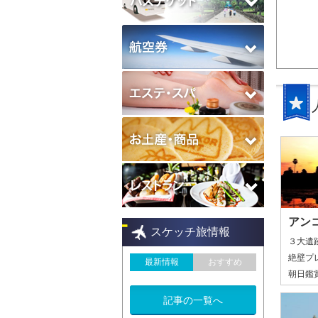
アン
スケッチ旅情報
３大遺
絶壁プ
最新情報
おすすめ
朝日鑑
記事の一覧へ