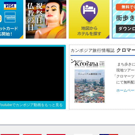
クロマ
カンボジア旅行情報誌
ン
まち歩きに
現地ツアー
「クロマーツ
にて無料配
ホームペー
Youtubeでカンボジア動画をもっと見る