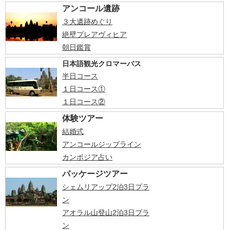
アンコール遺跡
３大遺跡めぐり
絶壁プレアヴィヒア
朝日鑑賞
日本語観光クロマーバス
半日コース
１日コース①
１日コース②
体験ツアー
結婚式
アンコールジップライン
カンボジア占い
パッケージツアー
シェムリアップ2泊3日プラ
ン
アオラル山登山2泊3日プラ
ン