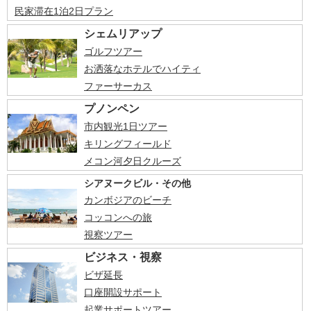
民家滞在1泊2日プラン
シェムリアップ
ゴルフツアー
お洒落なホテルでハイティ
ファーサーカス
プノンペン
市内観光1日ツアー
キリングフィールド
メコン河夕日クルーズ
シアヌークビル・その他
カンボジアのビーチ
コッコンへの旅
視察ツアー
ビジネス・視察
ビザ延長
口座開設サポート
起業サポートツアー