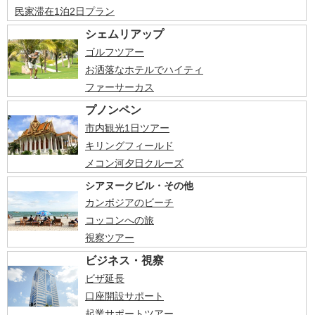
民家滞在1泊2日プラン
シェムリアップ
ゴルフツアー
お洒落なホテルでハイティ
ファーサーカス
プノンペン
市内観光1日ツアー
キリングフィールド
メコン河夕日クルーズ
シアヌークビル・その他
カンボジアのビーチ
コッコンへの旅
視察ツアー
ビジネス・視察
ビザ延長
口座開設サポート
起業サポートツアー