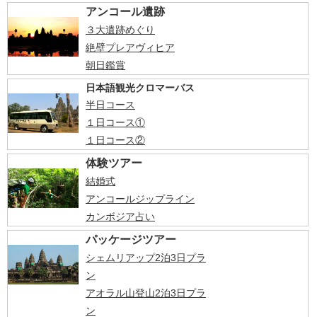
アンコール遺跡
３大遺跡めぐり
絶壁プレアヴィヒア
朝日鑑賞
日本語観光クロマーバス
半日コース
１日コース①
１日コース②
体験ツアー
結婚式
アンコールジップライン
カンボジア占い
パッケージツアー
シェムリアップ2泊3日プラ
ン
アオラル山登山2泊3日プラ
ン