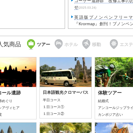
コーケー遺跡群 改修工事の
せ
(2025.03.24)
英語版プノンペンフリーマ
『Krormap』創刊！プノンペ
で配布開始しました！
(2025.02.01
2月9日（日）催行／日本から
人気商品
ツアー
ホテル
移動
エステ
キハ183系に乗車する日帰り
旅
(2025.01.22)
日本語観光クロマーバス
コール遺跡
体験ツアー
半日コース
跡めぐり
結婚式
１日コース①
レアヴィヒア
アンコールジップラ
１日コース②
賞
カンボジア占い