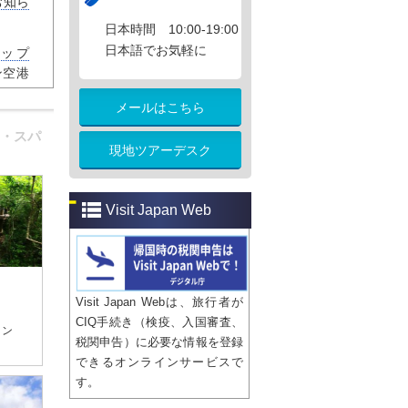
お知ら
日本時間 10:00-19:00
日本語でお気軽に
ップ
ン空港
)
メールはこちら
の電車
・スパ
タケオ
現地ツアーデスク
​​Visit Japan Web
Visit Japan Webは、旅行者が
CIQ手続き（検疫、入国審査、
イン
税関申告）に必要な情報を登録
できるオンラインサービスで
す。