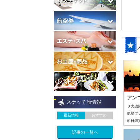
アン
スケッチ旅情報
３大遺
絶壁プ
最新情報
おすすめ
朝日鑑
記事の一覧へ