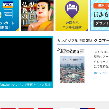
クロマ
カンボジア旅行情報誌
ン
まち歩きに
現地ツアー
「クロマーツ
にて無料配
ホームペー
Youtubeでカンボジア動画をもっと見る