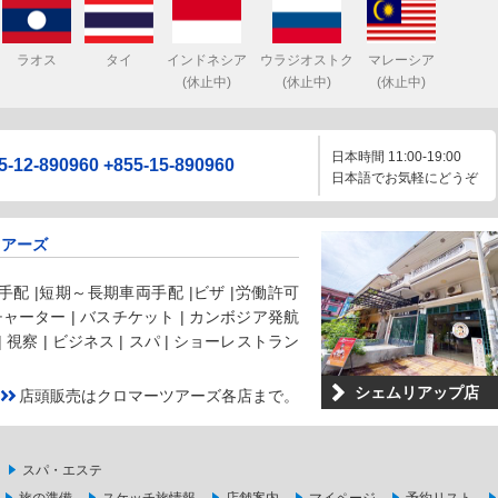
ラオス
タイ
インドネシア
ウラジオストク
マレーシア
(休止中)
(休止中)
(休止中)
日本時間 11:00-19:00
5-12-890960
+855-15-890960
日本語でお気軽にどうぞ
ツアーズ
配 |短期～長期車両手配 |ビザ |労働許可
 チャーター | バスチケット | カンボジア発航
 | 視察 | ビジネス | スパ | ショーレストラン
シェムリアップ店
店頭販売はクロマーツアーズ各店まで。
スパ・エステ